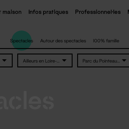
t maison
Infos pratiques
Professionnel·les
Spectacles
Autour des spectacles
100% famille
Ailleurs en Loire-Atlantique
Parc du Pointeau - Saint-Brévin-les-Pins
acles