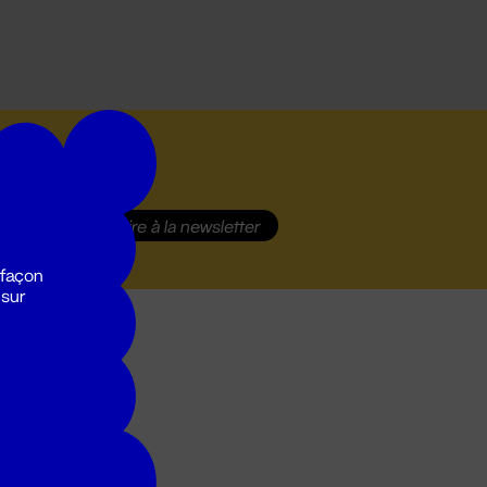
S'inscrire
à la newsletter
 façon
 sur