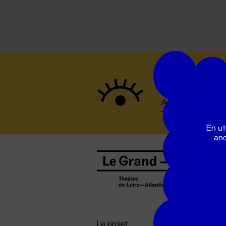
Suivez to
En ut
ano
B
0
b
D

i
Le projet