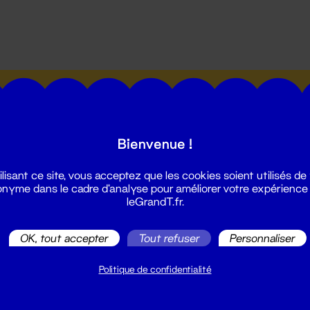
utes les actualités du Grand T :
Bienvenue !
ilisant ce site, vous acceptez que les cookies soient utilisés de
nyme dans le cadre d'analyse pour améliorer votre expérience
leGrandT.fr.
illetterie
2 51 88 25 25
OK, tout accepter
Tout refuser
Personnaliser
illetterie@leGrandT.fr
u lundi au vendredi 14h → 18h
Politique de confidentialité
 Accueil physique
mpossible jusqu'à l'ouverture