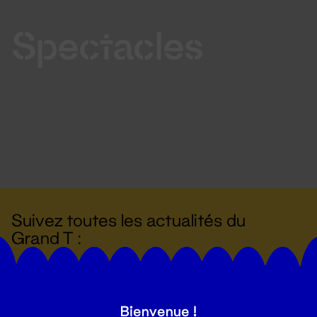
Spectacles
Suivez toutes les actualités du
Grand T :
S'inscrire
Bienvenue !