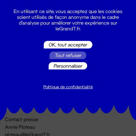
En utilisant ce site, vous acceptez que les cookies
soient utilisés de façon anonyme dans le cadre
d'analyse pour améliorer votre expérience sur
leGrandT.fr.
OK, tout accepter
Billetterie
Tout refuser
02 51 88 25 25
billetterie@leGrandT.fr
Personnaliser
Du lundi au vendredi 14h → 18h
🚨 Accueil physique impossible jusqu'à l'ouverture
Politique de confidentialité
Adresse postale uniquement :
19 rue Morand 44000 Nantes
Contact presse
Annie Ploteau
ploteau@leGrandT.fr