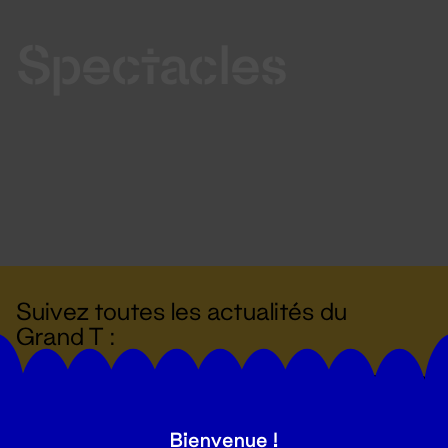
Spectacles
Suivez toutes les actualités du
Grand T :
S'inscrire
Bienvenue !