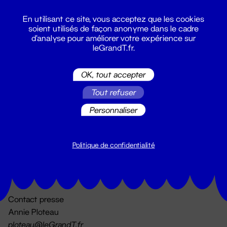
En utilisant ce site, vous acceptez que les cookies
soient utilisés de façon anonyme dans le cadre
d'analyse pour améliorer votre expérience sur
leGrandT.fr.
OK, tout accepter
Billetterie
Tout refuser
02 51 88 25 25
billetterie@leGrandT.fr
Personnaliser
Du lundi au vendredi 14h → 18h
🚨 Accueil physique impossible jusqu'à l'ouverture
Politique de confidentialité
Adresse postale uniquement :
19 rue Morand 44000 Nantes
Contact presse
Annie Ploteau
ploteau@leGrandT.fr