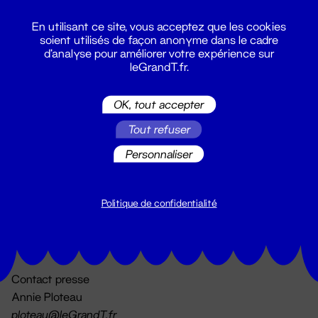
En utilisant ce site, vous acceptez que les cookies
soient utilisés de façon anonyme dans le cadre
d'analyse pour améliorer votre expérience sur
leGrandT.fr.
OK, tout accepter
Billetterie
Tout refuser
02 51 88 25 25
billetterie@leGrandT.fr
Personnaliser
Du lundi au vendredi 14h → 18h
🚨 Accueil physique impossible jusqu'à l'ouverture
Politique de confidentialité
Adresse postale uniquement :
19 rue Morand 44000 Nantes
Contact presse
Annie Ploteau
ploteau@leGrandT.fr