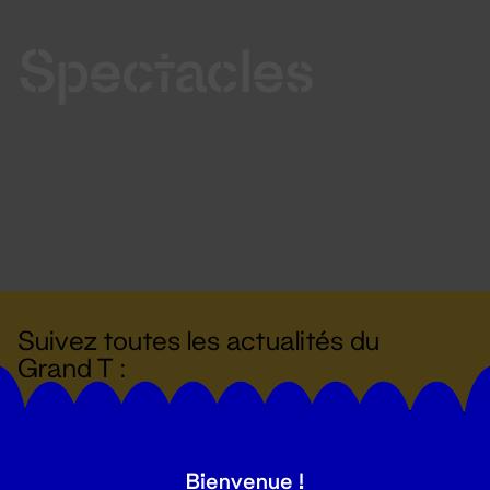
Spectacles
Suivez toutes les actualités du
Grand T :
S'inscrire
Bienvenue !