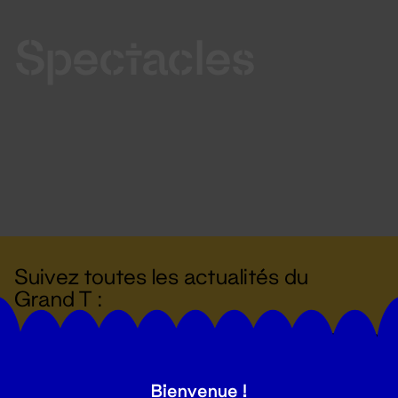
Spectacles
Suivez toutes les actualités du
Grand T :
S'inscrire
Bienvenue !