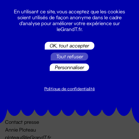
En utilisant ce site, vous acceptez que les cookies
soient utilisés de façon anonyme dans le cadre
d'analyse pour améliorer votre expérience sur
leGrandT.fr.
OK, tout accepter
Billetterie
Tout refuser
02 51 88 25 25
billetterie@leGrandT.fr
Personnaliser
Du lundi au vendredi 14h → 18h
🚨 Accueil physique impossible jusqu'à l'ouverture
Politique de confidentialité
Adresse postale uniquement :
19 rue Morand 44000 Nantes
Contact presse
Annie Ploteau
ploteau@leGrandT.fr