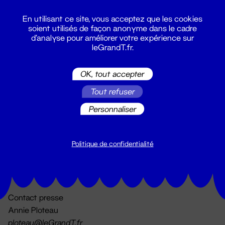
En utilisant ce site, vous acceptez que les cookies
soient utilisés de façon anonyme dans le cadre
d'analyse pour améliorer votre expérience sur
leGrandT.fr.
OK, tout accepter
Billetterie
Tout refuser
02 51 88 25 25
billetterie@leGrandT.fr
Personnaliser
Du lundi au vendredi 14h → 18h
🚨 Accueil physique impossible jusqu'à l'ouverture
Politique de confidentialité
Adresse postale uniquement :
19 rue Morand 44000 Nantes
Contact presse
Annie Ploteau
ploteau@leGrandT.fr