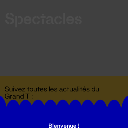
Spectacles
Suivez toutes les actualités du
Grand T :
S'inscrire
Bienvenue !