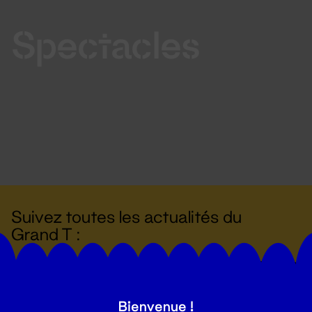
Spectacles
Suivez toutes les actualités du
Grand T :
S'inscrire
Bienvenue !