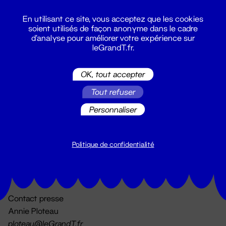
En utilisant ce site, vous acceptez que les cookies
soient utilisés de façon anonyme dans le cadre
d'analyse pour améliorer votre expérience sur
leGrandT.fr.
OK, tout accepter
Billetterie
Tout refuser
02 51 88 25 25
billetterie@leGrandT.fr
Personnaliser
Du lundi au vendredi 14h → 18h
🚨 Accueil physique impossible jusqu'à l'ouverture
Politique de confidentialité
Adresse postale uniquement :
19 rue Morand 44000 Nantes
Contact presse
Annie Ploteau
ploteau@leGrandT.fr