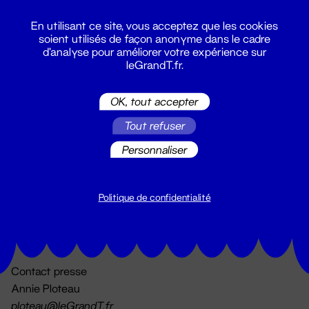
En utilisant ce site, vous acceptez que les cookies
soient utilisés de façon anonyme dans le cadre
d'analyse pour améliorer votre expérience sur
leGrandT.fr.
OK, tout accepter
Billetterie
Tout refuser
02 51 88 25 25
billetterie@leGrandT.fr
Personnaliser
Du lundi au vendredi 14h → 18h
🚨 Accueil physique impossible jusqu'à l'ouverture
Politique de confidentialité
Adresse postale uniquement :
19 rue Morand 44000 Nantes
Contact presse
Annie Ploteau
ploteau@leGrandT.fr