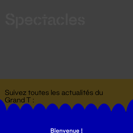
Spectacles
Suivez toutes les actualités du
Grand T :
S'inscrire
Bienvenue !