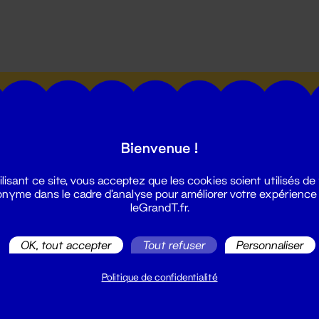
utes les actualités du Grand T :
Bienvenue !
ilisant ce site, vous acceptez que les cookies soient utilisés de
nyme dans le cadre d'analyse pour améliorer votre expérience
leGrandT.fr.
illetterie
2 51 88 25 25
OK, tout accepter
Tout refuser
Personnaliser
illetterie@leGrandT.fr
u lundi au vendredi 14h → 18h
Politique de confidentialité
 Accueil physique
mpossible jusqu'à l'ouverture