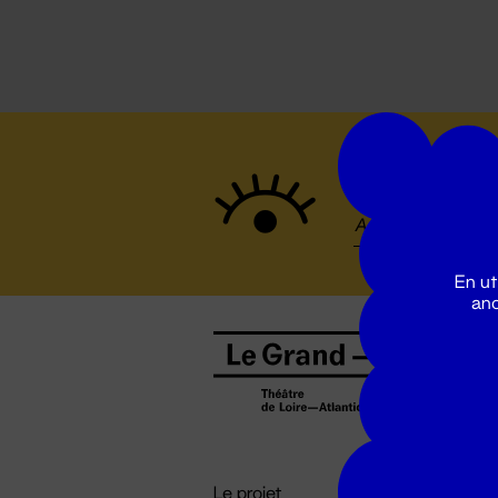
Suivez to
En ut
ano
B
0
b
D

i
Le projet