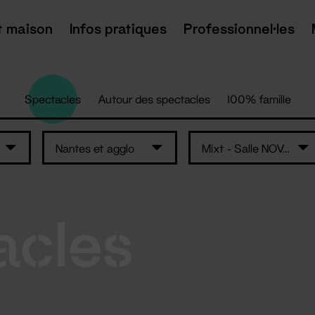
t maison
Infos pratiques
Professionnel·les
Spectacles
Autour des spectacles
100% famille
Nantes et agglo
Mixt - Salle NOVA 330 NN
acles