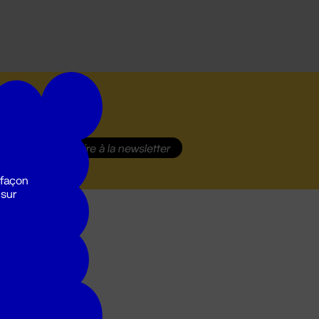
S'inscrire
à la newsletter
 façon
 sur