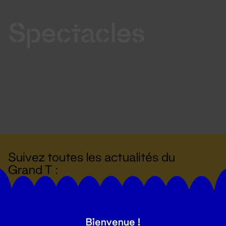
Spectacles
Suivez toutes les actualités du
Grand T :
S'inscrire
Bienvenue !