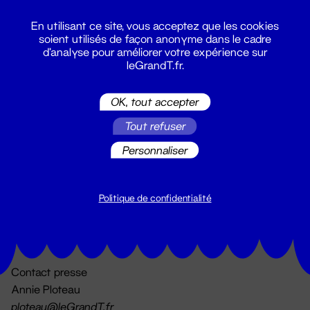
En utilisant ce site, vous acceptez que les cookies
soient utilisés de façon anonyme dans le cadre
d'analyse pour améliorer votre expérience sur
leGrandT.fr.
OK, tout accepter
Billetterie
Tout refuser
02 51 88 25 25
billetterie@leGrandT.fr
Personnaliser
Du lundi au vendredi 14h → 18h
🚨 Accueil physique impossible jusqu'à l'ouverture
Politique de confidentialité
Adresse postale uniquement :
19 rue Morand 44000 Nantes
Contact presse
Annie Ploteau
ploteau@leGrandT.fr