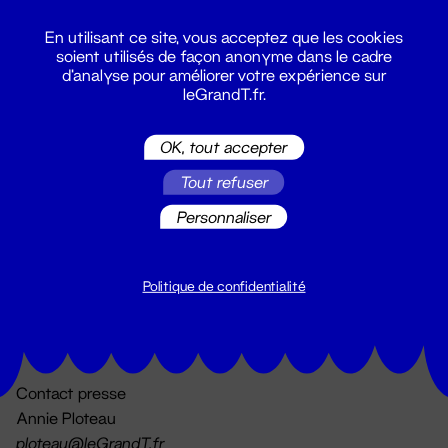
En utilisant ce site, vous acceptez que les cookies
soient utilisés de façon anonyme dans le cadre
d'analyse pour améliorer votre expérience sur
leGrandT.fr.
OK, tout accepter
Billetterie
Tout refuser
02 51 88 25 25
billetterie@leGrandT.fr
Personnaliser
Du lundi au vendredi 14h → 18h
🚨 Accueil physique impossible jusqu'à l'ouverture
Politique de confidentialité
Adresse postale uniquement :
19 rue Morand 44000 Nantes
Contact presse
Annie Ploteau
ploteau@leGrandT.fr