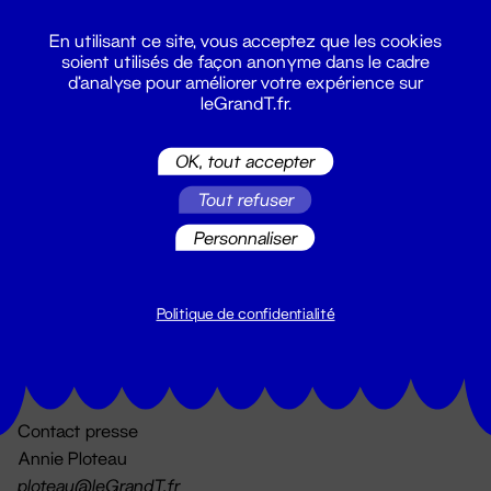
En utilisant ce site, vous acceptez que les cookies
soient utilisés de façon anonyme dans le cadre
d'analyse pour améliorer votre expérience sur
leGrandT.fr.
OK, tout accepter
Billetterie
Tout refuser
02 51 88 25 25
billetterie@leGrandT.fr
Personnaliser
Du lundi au vendredi 14h → 18h
🚨 Accueil physique impossible jusqu'à l'ouverture
Politique de confidentialité
Adresse postale uniquement :
19 rue Morand 44000 Nantes
Contact presse
Annie Ploteau
ploteau@leGrandT.fr