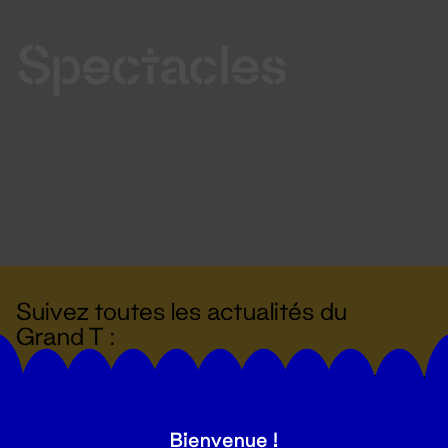
Spectacles
Suivez toutes les actualités du
Grand T :
S'inscrire
Bienvenue !