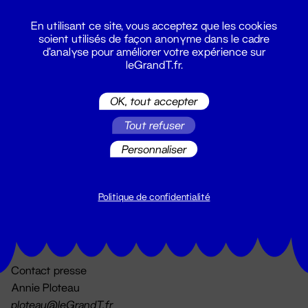
En utilisant ce site, vous acceptez que les cookies
soient utilisés de façon anonyme dans le cadre
d'analyse pour améliorer votre expérience sur
leGrandT.fr.
OK, tout accepter
Billetterie
Tout refuser
02 51 88 25 25
billetterie@leGrandT.fr
Personnaliser
Du lundi au vendredi 14h → 18h
🚨 Accueil physique impossible jusqu'à l'ouverture
Politique de confidentialité
Adresse postale uniquement :
19 rue Morand 44000 Nantes
Contact presse
Annie Ploteau
ploteau@leGrandT.fr