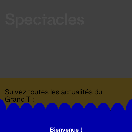
Spectacles
Suivez toutes les actualités du
Grand T :
S'inscrire
Bienvenue !