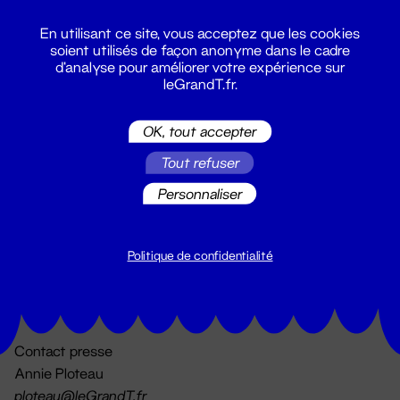
En utilisant ce site, vous acceptez que les cookies
soient utilisés de façon anonyme dans le cadre
d'analyse pour améliorer votre expérience sur
leGrandT.fr.
OK, tout accepter
Billetterie
Tout refuser
02 51 88 25 25
billetterie@leGrandT.fr
Personnaliser
Du lundi au vendredi 14h → 18h
🚨 Accueil physique impossible jusqu'à l'ouverture
Politique de confidentialité
Adresse postale uniquement :
19 rue Morand 44000 Nantes
Contact presse
Annie Ploteau
ploteau@leGrandT.fr