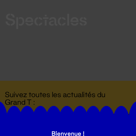
Spectacles
Suivez toutes les actualités du
Grand T :
S'inscrire
Bienvenue !