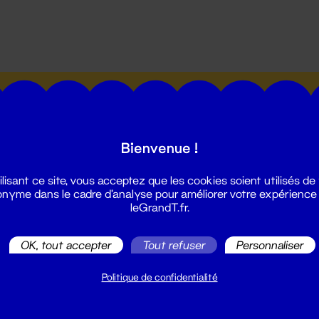
utes les actualités du Grand T :
Bienvenue !
ilisant ce site, vous acceptez que les cookies soient utilisés de
nyme dans le cadre d'analyse pour améliorer votre expérience
leGrandT.fr.
illetterie
2 51 88 25 25
OK, tout accepter
Tout refuser
Personnaliser
illetterie@leGrandT.fr
u lundi au vendredi 14h → 18h
Politique de confidentialité
 Accueil physique
mpossible jusqu'à l'ouverture