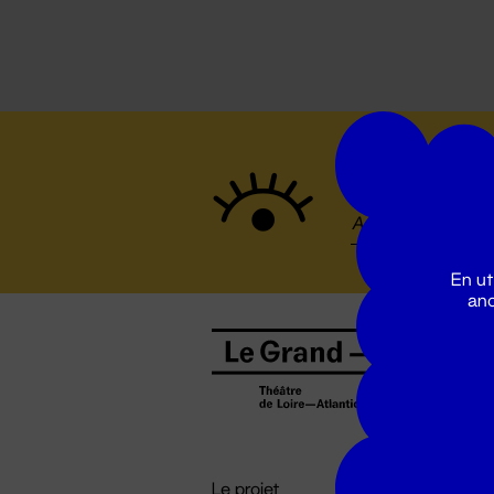
Suivez to
En ut
ano
B
0
b
D

i
Le projet