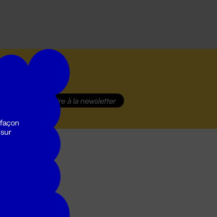
S'inscrire
à la newsletter
 façon
 sur