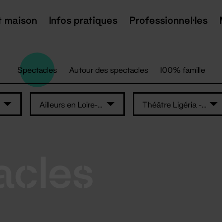
t maison
Infos pratiques
Professionnel·les
Spectacles
Autour des spectacles
100% famille
Ailleurs en Loire-Atlantique
Théâtre Ligéria - Sainte-Luce-sur-Loire
acles