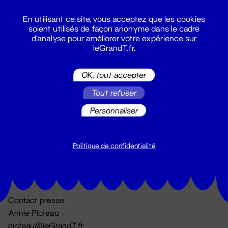
En utilisant ce site, vous acceptez que les cookies
soient utilisés de façon anonyme dans le cadre
d'analyse pour améliorer votre expérience sur
leGrandT.fr.
OK, tout accepter
Billetterie
Tout refuser
02 51 88 25 25
billetterie@leGrandT.fr
Personnaliser
Du lundi au vendredi 14h → 18h
🚨 Accueil physique impossible jusqu'à l'ouverture
Politique de confidentialité
Adresse postale uniquement :
19 rue Morand 44000 Nantes
Contact presse
Annie Ploteau
ploteau@leGrandT.fr