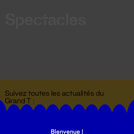
Spectacles
Suivez toutes les actualités du
Grand T :
S'inscrire
Bienvenue !