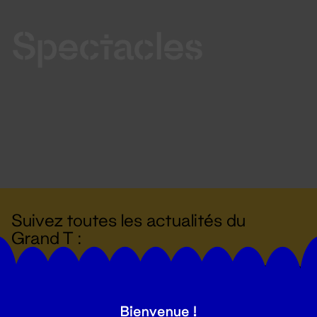
Spectacles
Suivez toutes les actualités du
Grand T :
S'inscrire
Bienvenue !