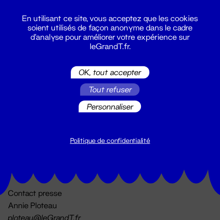
En utilisant ce site, vous acceptez que les cookies
soient utilisés de façon anonyme dans le cadre
d'analyse pour améliorer votre expérience sur
leGrandT.fr.
OK, tout accepter
Billetterie
Tout refuser
02 51 88 25 25
billetterie@leGrandT.fr
Personnaliser
Du lundi au vendredi 14h → 18h
🚨 Accueil physique impossible jusqu'à l'ouverture
Politique de confidentialité
Adresse postale uniquement :
19 rue Morand 44000 Nantes
Contact presse
Annie Ploteau
ploteau@leGrandT.fr