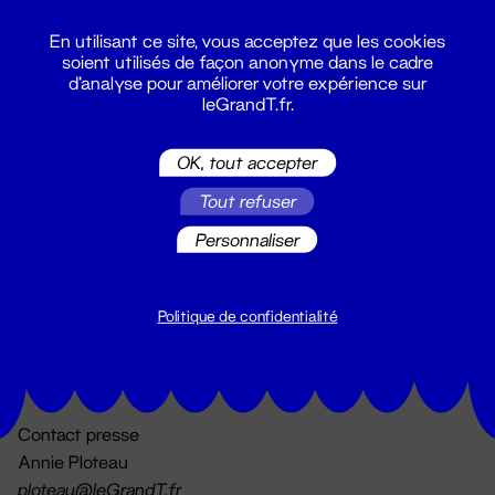
En utilisant ce site, vous acceptez que les cookies
soient utilisés de façon anonyme dans le cadre
d'analyse pour améliorer votre expérience sur
leGrandT.fr.
OK, tout accepter
Billetterie
Tout refuser
02 51 88 25 25
billetterie@leGrandT.fr
Personnaliser
Du lundi au vendredi 14h → 18h
🚨 Accueil physique impossible jusqu'à l'ouverture
Politique de confidentialité
Adresse postale uniquement :
19 rue Morand 44000 Nantes
Contact presse
Annie Ploteau
ploteau@leGrandT.fr