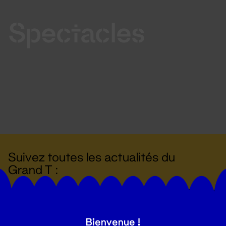
Spectacles
Suivez toutes les actualités du
Grand T :
S'inscrire
Bienvenue !