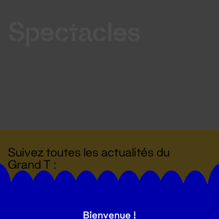
Spectacles
Suivez toutes les actualités du
Grand T :
S'inscrire
Bienvenue !