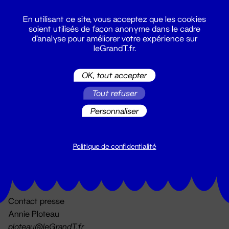
En utilisant ce site, vous acceptez que les cookies
soient utilisés de façon anonyme dans le cadre
d'analyse pour améliorer votre expérience sur
leGrandT.fr.
OK, tout accepter
Billetterie
Tout refuser
02 51 88 25 25
billetterie@leGrandT.fr
Personnaliser
Du lundi au vendredi 14h → 18h
🚨 Accueil physique impossible jusqu'à l'ouverture
Politique de confidentialité
Adresse postale uniquement :
19 rue Morand 44000 Nantes
Contact presse
Annie Ploteau
ploteau@leGrandT.fr