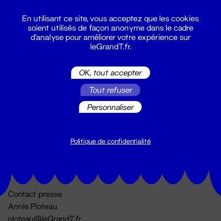
En utilisant ce site, vous acceptez que les cookies
soient utilisés de façon anonyme dans le cadre
d'analyse pour améliorer votre expérience sur
leGrandT.fr.
OK, tout accepter
Billetterie
Tout refuser
02 51 88 25 25
billetterie@leGrandT.fr
Personnaliser
Du lundi au vendredi 14h → 18h
🚨 Accueil physique impossible jusqu'à l'ouverture
Politique de confidentialité
Adresse postale uniquement :
19 rue Morand 44000 Nantes
Contact presse
Annie Ploteau
ploteau@leGrandT.fr