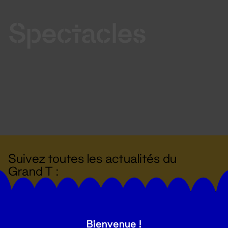
Spectacles
Suivez toutes les actualités du
Grand T :
S'inscrire
Bienvenue !