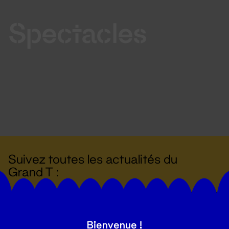
Spectacles
Suivez toutes les actualités du
Grand T :
S'inscrire
Bienvenue !