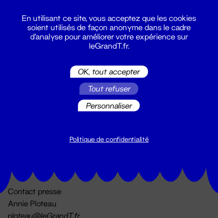
En utilisant ce site, vous acceptez que les cookies
soient utilisés de façon anonyme dans le cadre
d'analyse pour améliorer votre expérience sur
leGrandT.fr.
OK, tout accepter
Billetterie
Tout refuser
02 51 88 25 25
billetterie@leGrandT.fr
Personnaliser
Du lundi au vendredi 14h → 18h
🚨 Accueil physique impossible jusqu'à l'ouverture
Politique de confidentialité
Adresse postale uniquement :
19 rue Morand 44000 Nantes
Contact presse
Annie Ploteau
ploteau@leGrandT.fr