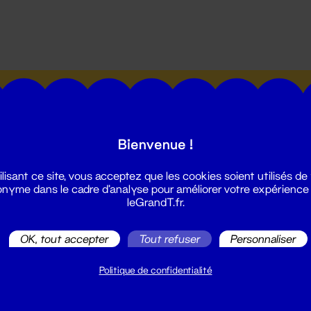
utes les actualités du Grand T :
Bienvenue !
ilisant ce site, vous acceptez que les cookies soient utilisés de
nyme dans le cadre d'analyse pour améliorer votre expérience
leGrandT.fr.
illetterie
2 51 88 25 25
OK, tout accepter
Tout refuser
Personnaliser
illetterie@leGrandT.fr
u lundi au vendredi 14h → 18h
Politique de confidentialité
 Accueil physique
mpossible jusqu'à l'ouverture