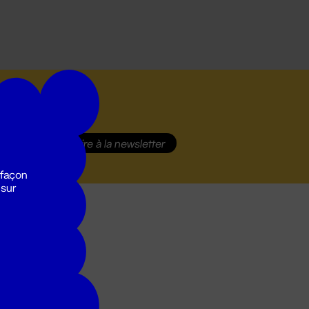
S'inscrire
à la newsletter
 façon
 sur