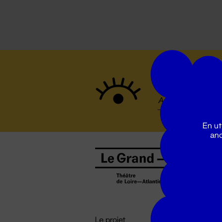
Suivez to
En ut
ano
B
0
b
D

i
Le projet