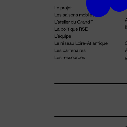
i
Le projet
Les saisons mobiles
A
L'atelier du Grand T
La politique RSE
L'équipe
Le réseau Loire-Atlantique
C
Les partenaires
A
Les ressources
p