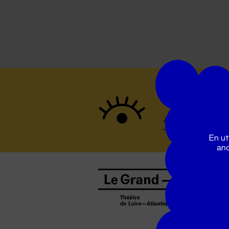
Suivez to
En ut
ano
B
0
b
D
