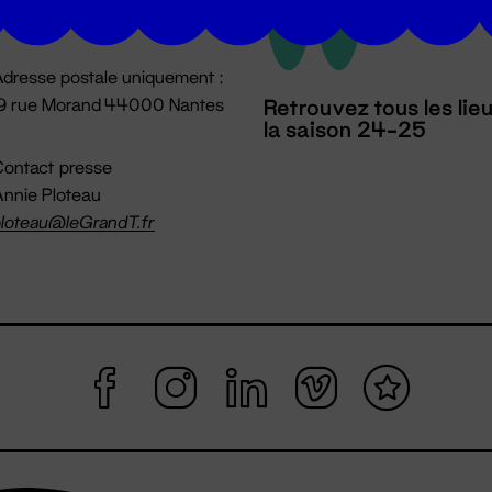
mpossible jusqu'à l'ouverture
dresse postale uniquement :
19 rue Morand 44000 Nantes
Retrouvez tous les lie
la saison 24-25
ontact presse
nnie Ploteau
loteau@leGrandT.fr