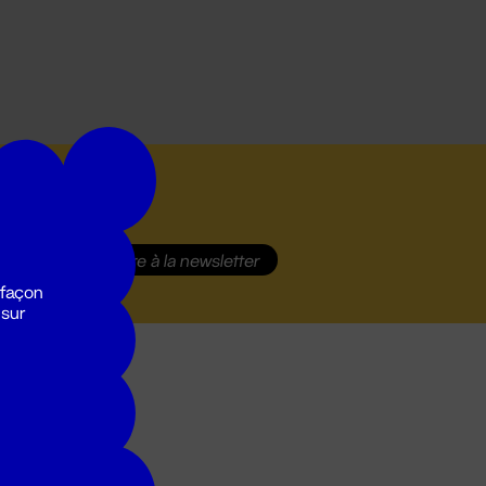
S'inscrire
à la newsletter
 façon
 sur