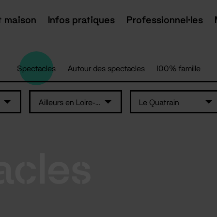
t maison
Infos pratiques
Professionnel·les
Spectacles
Autour des spectacles
100% famille
Ailleurs en Loire-Atlantique
Le Quatrain
acles