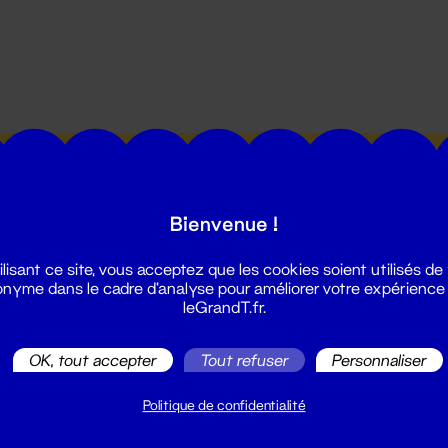
utes les actualités du Grand T :
Bienvenue !
ilisant ce site, vous acceptez que les cookies soient utilisés de
nyme dans le cadre d'analyse pour améliorer votre expérience
leGrandT.fr.
illetterie
OK, tout accepter
Tout refuser
Personnaliser
2 51 88 25 25
illetterie@leGrandT.fr
Politique de confidentialité
u lundi au vendredi 14h → 18h
 Accueil physique