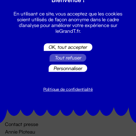
En utilisant ce site, vous acceptez que les cookies
soient utilisés de façon anonyme dans le cadre
d'analyse pour améliorer votre expérience sur
leGrandT.fr.
OK, tout accepter
Billetterie
Tout refuser
02 51 88 25 25
Personnaliser
billetterie@leGrandT.fr
Du lundi au vendredi 14h → 18h
🚨 Accueil physique impossible jusqu'à l'ouverture
Politique de confidentialité
Adresse postale uniquement :
19 rue Morand 44000 Nantes
Contact presse
Annie Ploteau