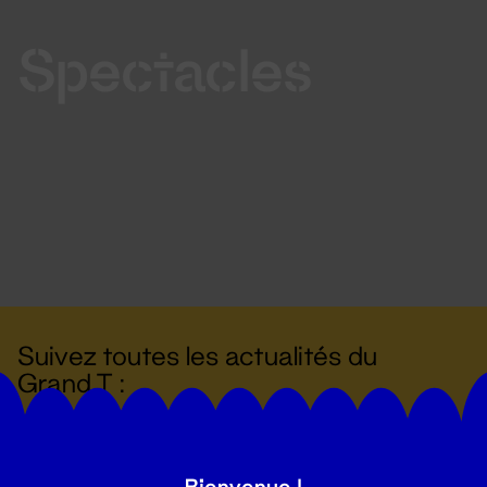
Spectacles
Suivez toutes les actualités du
Grand T :
S'inscrire
Bienvenue !