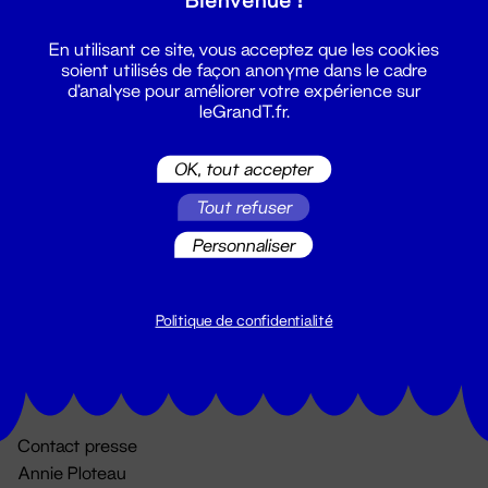
En utilisant ce site, vous acceptez que les cookies
soient utilisés de façon anonyme dans le cadre
d'analyse pour améliorer votre expérience sur
leGrandT.fr.
OK, tout accepter
Billetterie
Tout refuser
02 51 88 25 25
Personnaliser
billetterie@leGrandT.fr
Du lundi au vendredi 14h → 18h
🚨 Accueil physique impossible jusqu'à l'ouverture
Politique de confidentialité
Adresse postale uniquement :
19 rue Morand 44000 Nantes
Contact presse
Annie Ploteau