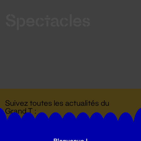
Spectacles
Suivez toutes les actualités du
Grand T :
S'inscrire
Bienvenue !