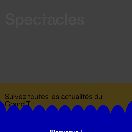
Spectacles
Suivez toutes les actualités du
Grand T :
S'inscrire
Bienvenue !