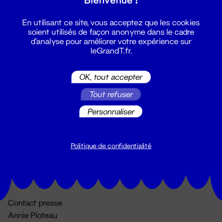
En utilisant ce site, vous acceptez que les cookies
soient utilisés de façon anonyme dans le cadre
d'analyse pour améliorer votre expérience sur
leGrandT.fr.
OK, tout accepter
Billetterie
Tout refuser
02 51 88 25 25
Personnaliser
billetterie@leGrandT.fr
Du lundi au vendredi 14h → 18h
🚨 Accueil physique impossible jusqu'à l'ouverture
Politique de confidentialité
Adresse postale uniquement :
19 rue Morand 44000 Nantes
Contact presse
Annie Ploteau