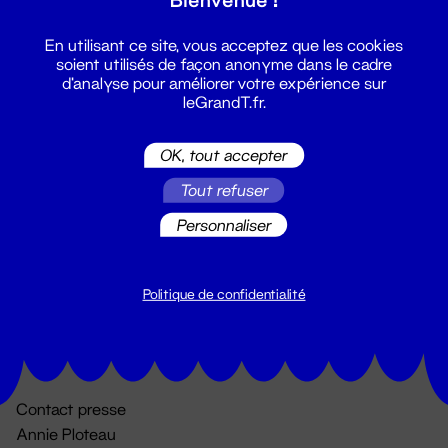
En utilisant ce site, vous acceptez que les cookies
soient utilisés de façon anonyme dans le cadre
d'analyse pour améliorer votre expérience sur
leGrandT.fr.
OK, tout accepter
Billetterie
Tout refuser
02 51 88 25 25
Personnaliser
billetterie@leGrandT.fr
Du lundi au vendredi 14h → 18h
🚨 Accueil physique impossible jusqu'à l'ouverture
Politique de confidentialité
Adresse postale uniquement :
19 rue Morand 44000 Nantes
Contact presse
Annie Ploteau