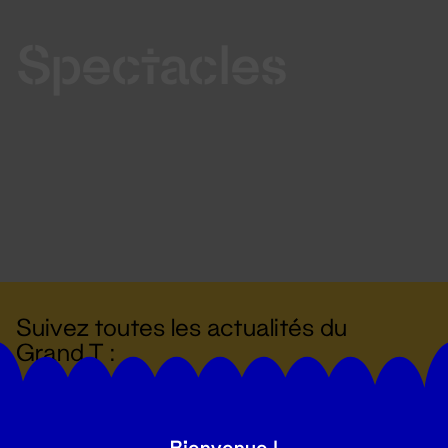
Spectacles
Suivez toutes les actualités du
Grand T :
S'inscrire
Bienvenue !