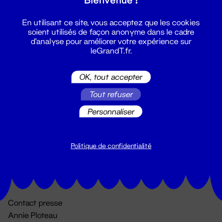
En utilisant ce site, vous acceptez que les cookies
soient utilisés de façon anonyme dans le cadre
d'analyse pour améliorer votre expérience sur
leGrandT.fr.
OK, tout accepter
Billetterie
Tout refuser
02 51 88 25 25
Personnaliser
billetterie@leGrandT.fr
Du lundi au vendredi 14h → 18h
🚨 Accueil physique impossible jusqu'à l'ouverture
Politique de confidentialité
Adresse postale uniquement :
19 rue Morand 44000 Nantes
Contact presse
Annie Ploteau