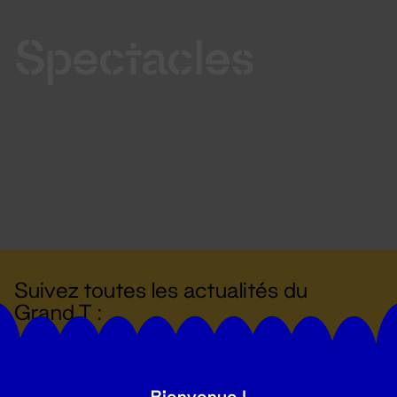
Spectacles
Suivez toutes les actualités du
Grand T :
S'inscrire
Bienvenue !