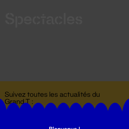
Spectacles
Suivez toutes les actualités du
Grand T :
S'inscrire
Bienvenue !