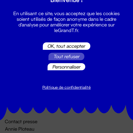
En utilisant ce site, vous acceptez que les cookies
soient utilisés de façon anonyme dans le cadre
d'analyse pour améliorer votre expérience sur
leGrandT.fr.
OK, tout accepter
Billetterie
Tout refuser
02 51 88 25 25
Personnaliser
billetterie@leGrandT.fr
Du lundi au vendredi 14h → 18h
🚨 Accueil physique impossible jusqu'à l'ouverture
Politique de confidentialité
Adresse postale uniquement :
19 rue Morand 44000 Nantes
Contact presse
Annie Ploteau