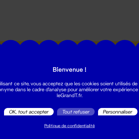
utes les actualités du Grand T :
Bienvenue !
ilisant ce site, vous acceptez que les cookies soient utilisés de
nyme dans le cadre d'analyse pour améliorer votre expérience
leGrandT.fr.
illetterie
OK, tout accepter
Tout refuser
Personnaliser
2 51 88 25 25
illetterie@leGrandT.fr
Politique de confidentialité
u lundi au vendredi 14h → 18h
 Accueil physique