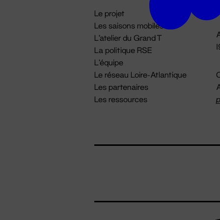
i
Le projet
Les saisons mobiles
A
L'atelier du Grand T
La politique RSE
L'équipe
Le réseau Loire-Atlantique
C
Les partenaires
A
Les ressources
p