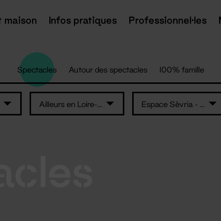
t maison
Infos pratiques
Professionnel·les
Spectacles
Autour des spectacles
100% famille
Ailleurs en Loire-Atlantique
Espace Sèvria - La Haye Fouassière
acles