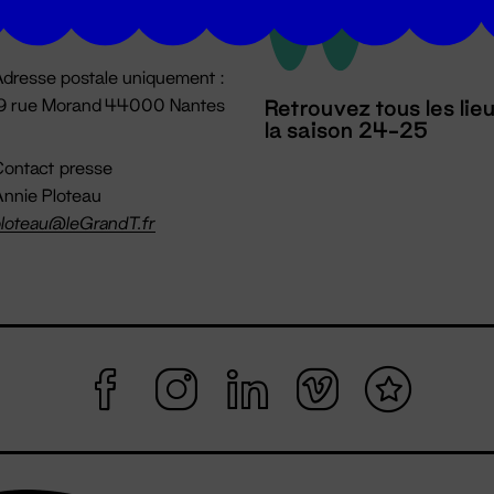
mpossible jusqu'à l'ouverture
dresse postale uniquement :
19 rue Morand 44000 Nantes
Retrouvez tous les lie
la saison 24-25
ontact presse
nnie Ploteau
loteau@leGrandT.fr