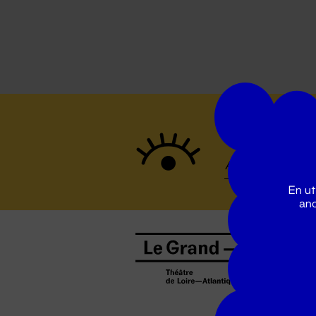
Suivez to
En ut
ano
B
0
b
D
