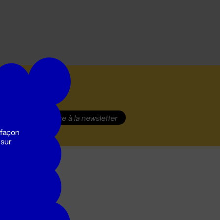
S'inscrire
à la newsletter
 façon
 sur