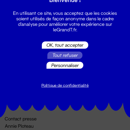
En utilisant ce site, vous acceptez que les cookies
soient utilisés de façon anonyme dans le cadre
d'analyse pour améliorer votre expérience sur
leGrandT.fr.
OK, tout accepter
Billetterie
Tout refuser
02 51 88 25 25
Personnaliser
billetterie@leGrandT.fr
Du lundi au vendredi 14h → 18h
🚨 Accueil physique impossible jusqu'à l'ouverture
Politique de confidentialité
Adresse postale uniquement :
19 rue Morand 44000 Nantes
Contact presse
Annie Ploteau