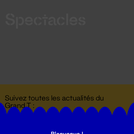
Spectacles
Suivez toutes les actualités du
Grand T :
S'inscrire
Bienvenue !