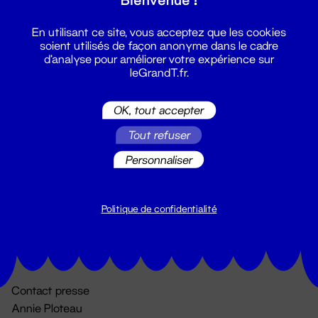
En utilisant ce site, vous acceptez que les cookies
soient utilisés de façon anonyme dans le cadre
d'analyse pour améliorer votre expérience sur
leGrandT.fr.
OK, tout accepter
Billetterie
Tout refuser
02 51 88 25 25
Personnaliser
billetterie@leGrandT.fr
Du lundi au vendredi 14h → 18h
🚨 Accueil physique impossible jusqu'à l'ouverture
Politique de confidentialité
Adresse postale uniquement :
19 rue Morand 44000 Nantes
Contact presse
Annie Ploteau