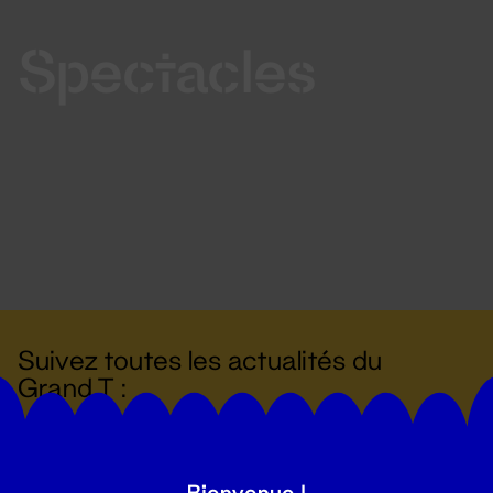
Spectacles
Suivez toutes les actualités du
Grand T :
S'inscrire
Bienvenue !