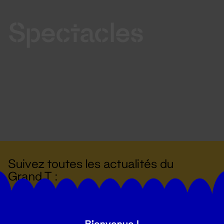
Spectacles
Suivez toutes les actualités du
Grand T :
S'inscrire
Bienvenue !