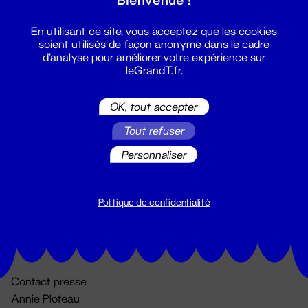
En utilisant ce site, vous acceptez que les cookies
soient utilisés de façon anonyme dans le cadre
d'analyse pour améliorer votre expérience sur
leGrandT.fr.
OK, tout accepter
Billetterie
Tout refuser
02 51 88 25 25
Personnaliser
billetterie@leGrandT.fr
Du lundi au vendredi 14h → 18h
🚨 Accueil physique impossible jusqu'à l'ouverture
Politique de confidentialité
Adresse postale uniquement :
19 rue Morand 44000 Nantes
Contact presse
Annie Ploteau