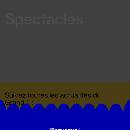
Spectacles
Suivez toutes les actualités du
Grand T :
S'inscrire
Bienvenue !