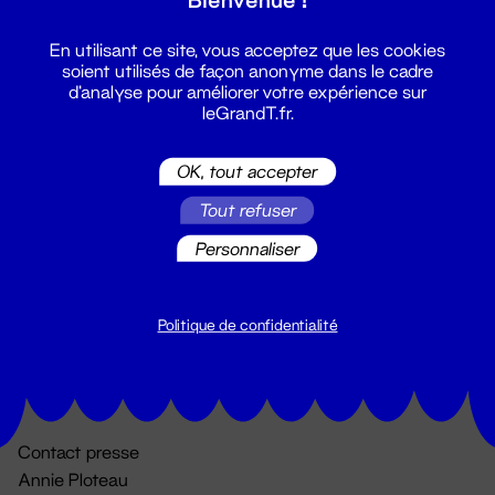
En utilisant ce site, vous acceptez que les cookies
soient utilisés de façon anonyme dans le cadre
d'analyse pour améliorer votre expérience sur
leGrandT.fr.
OK, tout accepter
Billetterie
Tout refuser
02 51 88 25 25
Personnaliser
billetterie@leGrandT.fr
Du lundi au vendredi 14h → 18h
🚨 Accueil physique impossible jusqu'à l'ouverture
Politique de confidentialité
Adresse postale uniquement :
19 rue Morand 44000 Nantes
Contact presse
Annie Ploteau