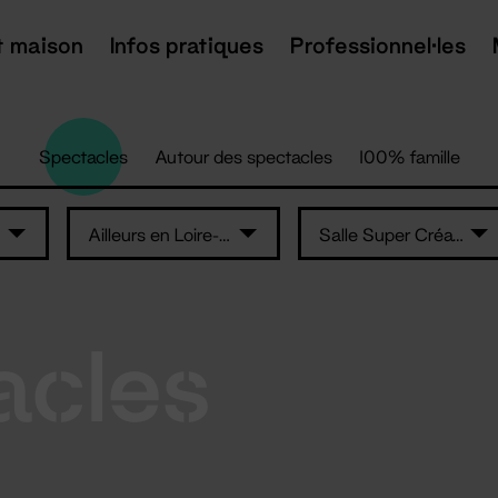
t maison
Infos pratiques
Professionnel·les
Spectacles
Autour des spectacles
100% famille
Ailleurs en Loire-Atlantique
Salle Super Création
acles