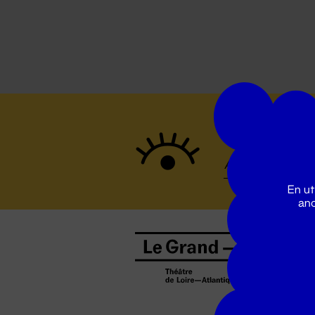
Suivez to
En ut
ano
B
0
b
D
