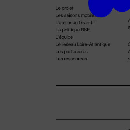
i
Le projet
Les saisons mobiles
A
L'atelier du Grand T
La politique RSE
L'équipe
Le réseau Loire-Atlantique
C
Les partenaires
A
Les ressources
p