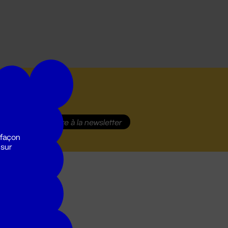
S'inscrire
à la newsletter
 façon
 sur