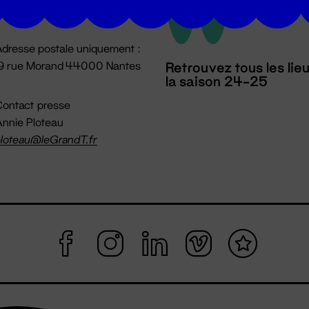
mpossible jusqu'à l'ouverture
dresse postale uniquement :
19 rue Morand 44000 Nantes
Retrouvez tous les lie
la saison 24-25
ontact presse
nnie Ploteau
loteau@leGrandT.fr