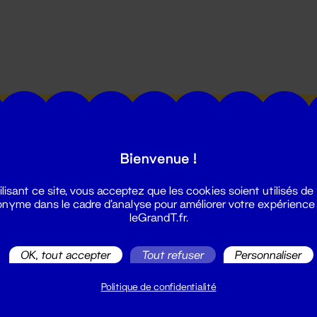
utes les actualités du Grand T :
Bienvenue !
ilisant ce site, vous acceptez que les cookies soient utilisés de
nyme dans le cadre d'analyse pour améliorer votre expérience
leGrandT.fr.
illetterie
OK, tout accepter
Tout refuser
Personnaliser
2 51 88 25 25
illetterie@leGrandT.fr
Politique de confidentialité
u lundi au vendredi 14h → 18h
 Accueil physique