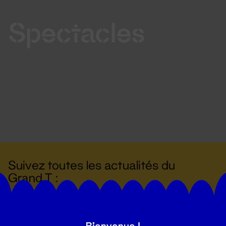
Spectacles
Suivez toutes les actualités du
Grand T :
S'inscrire
Bienvenue !