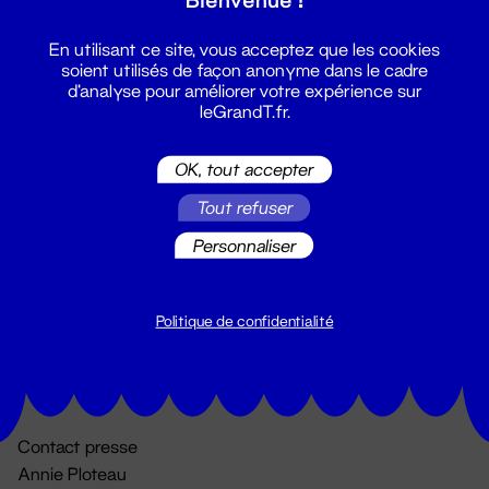
En utilisant ce site, vous acceptez que les cookies
soient utilisés de façon anonyme dans le cadre
d'analyse pour améliorer votre expérience sur
leGrandT.fr.
OK, tout accepter
Billetterie
Tout refuser
02 51 88 25 25
Personnaliser
billetterie@leGrandT.fr
Du lundi au vendredi 14h → 18h
🚨 Accueil physique impossible jusqu'à l'ouverture
Politique de confidentialité
Adresse postale uniquement :
19 rue Morand 44000 Nantes
Contact presse
Annie Ploteau