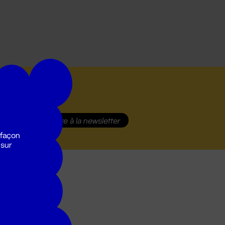
S'inscrire
à la newsletter
 façon
 sur