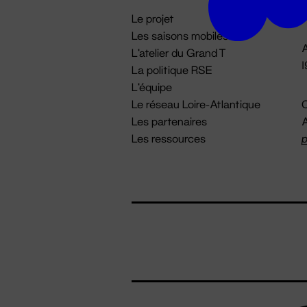
i
Le projet
Les saisons mobiles
A
L'atelier du Grand T
La politique RSE
L'équipe
Le réseau Loire-Atlantique
C
Les partenaires
A
Les ressources
p