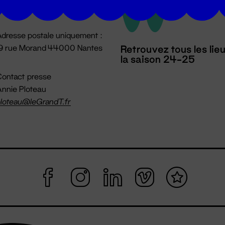
mpossible jusqu'à l'ouverture
dresse postale uniquement :
19 rue Morand 44000 Nantes
Retrouvez tous les lie
la saison 24-25
ontact presse
nnie Ploteau
loteau@leGrandT.fr