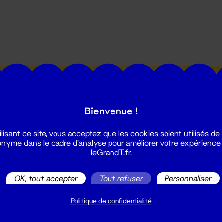
utes les actualités du Grand T :
Bienvenue !
ilisant ce site, vous acceptez que les cookies soient utilisés de
nyme dans le cadre d'analyse pour améliorer votre expérience
leGrandT.fr.
illetterie
OK, tout accepter
Tout refuser
Personnaliser
2 51 88 25 25
illetterie@leGrandT.fr
Politique de confidentialité
u lundi au vendredi 14h → 18h
 Accueil physique