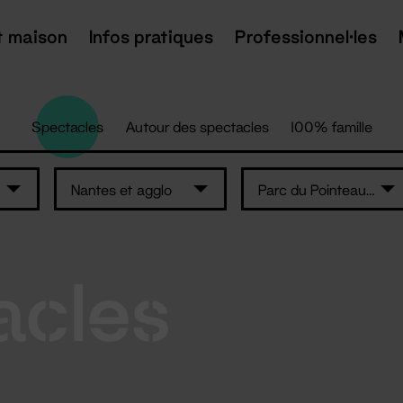
t maison
Infos pratiques
Professionnel·les
Spectacles
Autour des spectacles
100% famille
Nantes et agglo
Parc du Pointeau - Saint-Brévin-les-Pins
acles