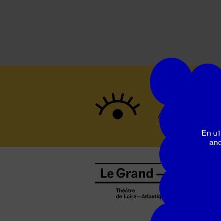
Suivez to
En ut
ano
B
0
b
D
