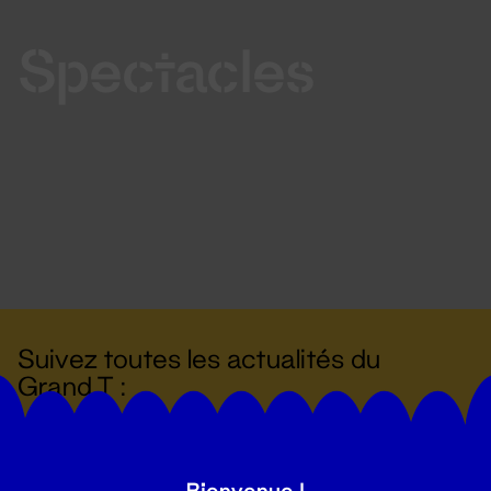
Spectacles
Suivez toutes les actualités du
Grand T :
S'inscrire
Bienvenue !