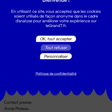
En utilisant ce site, vous acceptez que les cookies
soient utilisés de façon anonyme dans le cadre
d'analyse pour améliorer votre expérience sur
leGrandT.fr.
OK, tout accepter
Billetterie
Tout refuser
02 51 88 25 25
Personnaliser
billetterie@leGrandT.fr
Du lundi au vendredi 14h → 18h
🚨 Accueil physique impossible jusqu'à l'ouverture
Politique de confidentialité
Adresse postale uniquement :
19 rue Morand 44000 Nantes
Contact presse
Annie Ploteau