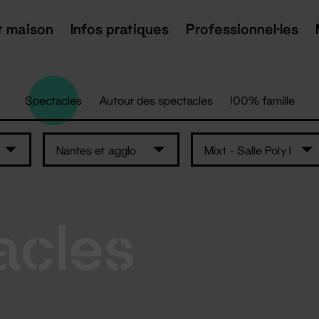
t maison
Infos pratiques
Professionnel·les
Spectacles
Autour des spectacles
100% famille
Nantes et agglo
Mixt - Salle Poly 1
acles