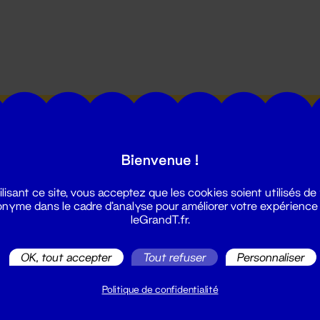
utes les actualités du Grand T :
Bienvenue !
ilisant ce site, vous acceptez que les cookies soient utilisés de
nyme dans le cadre d'analyse pour améliorer votre expérience
leGrandT.fr.
illetterie
OK, tout accepter
Tout refuser
Personnaliser
2 51 88 25 25
illetterie@leGrandT.fr
Politique de confidentialité
u lundi au vendredi 14h → 18h
 Accueil physique