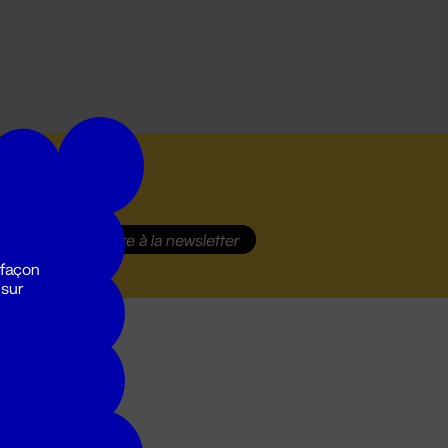
S'inscrire
à la newsletter
 façon
 sur