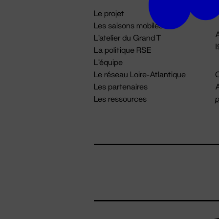
i
Le projet
Les saisons mobiles
A
L'atelier du Grand T
La politique RSE
L'équipe
Le réseau Loire-Atlantique
C
Les partenaires
A
Les ressources
p