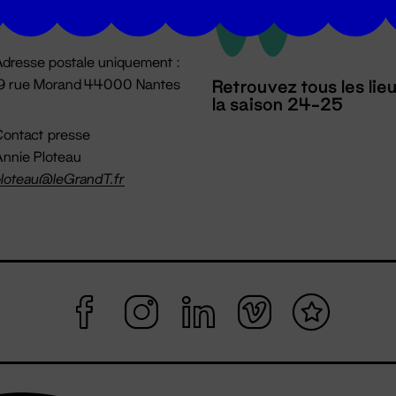
mpossible jusqu'à l'ouverture
dresse postale uniquement :
19 rue Morand 44000 Nantes
Retrouvez tous les lie
la saison 24-25
ontact presse
nnie Ploteau
loteau@leGrandT.fr