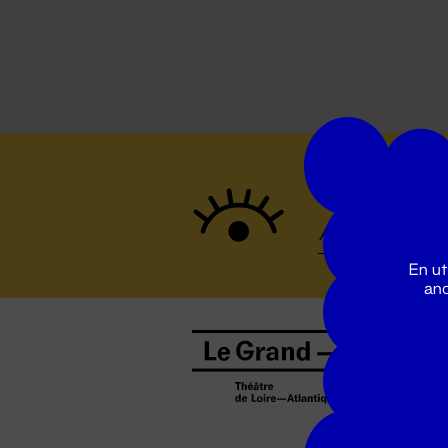
Suivez to
En ut
ano
B
0
b
D
