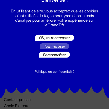
En utilisant ce site, vous acceptez que les cookies
soient utilisés de façon anonyme dans le cadre
d'analyse pour améliorer votre expérience sur
leGrandT.fr.
OK, tout accepter
Billetterie
Tout refuser
02 51 88 25 25
Personnaliser
billetterie@leGrandT.fr
Du lundi au vendredi 14h → 18h
🚨 Accueil physique impossible jusqu'à l'ouverture
Politique de confidentialité
Adresse postale uniquement :
19 rue Morand 44000 Nantes
Contact presse
Annie Ploteau