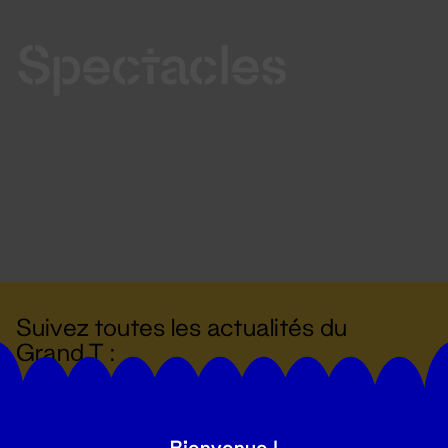
Spectacles
Suivez toutes les actualités du
Grand T :
S'inscrire
Bienvenue !