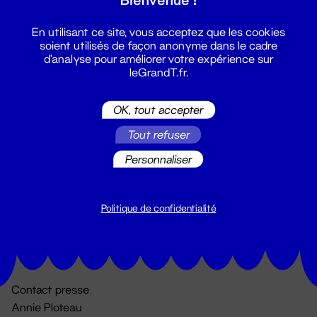
En utilisant ce site, vous acceptez que les cookies
soient utilisés de façon anonyme dans le cadre
d'analyse pour améliorer votre expérience sur
leGrandT.fr.
OK, tout accepter
Billetterie
Tout refuser
02 51 88 25 25
Personnaliser
billetterie@leGrandT.fr
Du lundi au vendredi 14h → 18h
🚨 Accueil physique impossible jusqu'à l'ouverture
Politique de confidentialité
Adresse postale uniquement :
19 rue Morand 44000 Nantes
Contact presse
Annie Ploteau