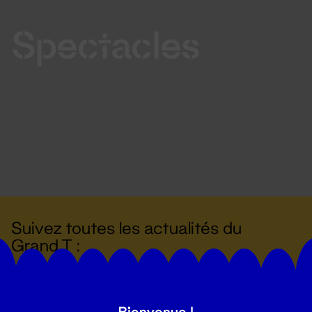
Spectacles
Suivez toutes les actualités du
Grand T :
S'inscrire
Bienvenue !