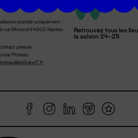
mpossible jusqu'à l'ouverture
dresse postale uniquement :
19 rue Morand 44000 Nantes
Retrouvez tous les lie
la saison 24-25
ontact presse
nnie Ploteau
loteau@leGrandT.fr