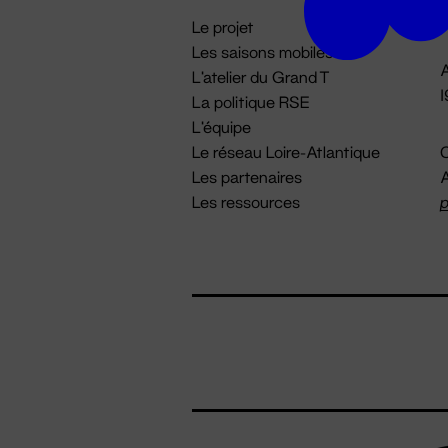
i
Le projet
Les saisons mobiles
A
L'atelier du Grand T
La politique RSE
L'équipe
Le réseau Loire-Atlantique
C
Les partenaires
A
Les ressources
p