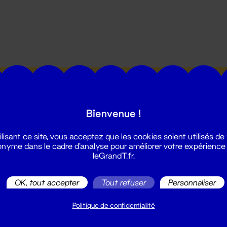
utes les actualités du Grand T :
Bienvenue !
ilisant ce site, vous acceptez que les cookies soient utilisés de
nyme dans le cadre d'analyse pour améliorer votre expérience
leGrandT.fr.
illetterie
OK, tout accepter
Tout refuser
Personnaliser
2 51 88 25 25
illetterie@leGrandT.fr
Politique de confidentialité
u lundi au vendredi 14h → 18h
 Accueil physique