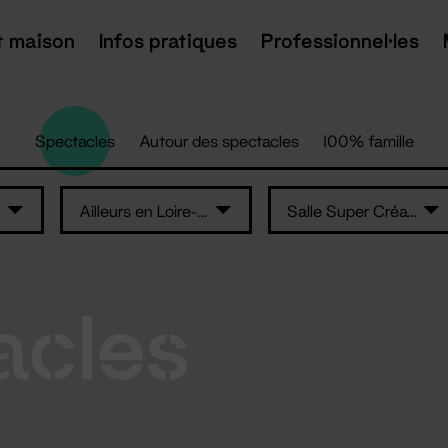
t maison
Infos pratiques
Professionnel·les
Spectacles
Autour des spectacles
100% famille
Ailleurs en Loire-Atlantique
Salle Super Création
acles