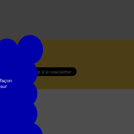
S'inscrire
à la newsletter
 façon
 sur