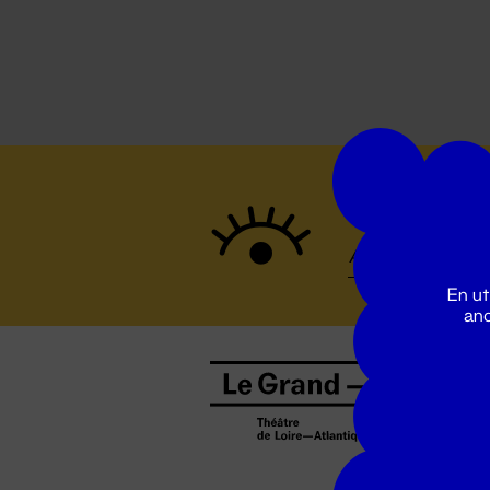
Suivez to
En ut
ano
B
0
b
D
