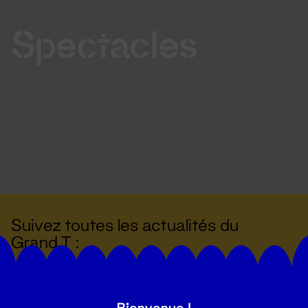
Spectacles
Suivez toutes les actualités du
Grand T :
S'inscrire
Bienvenue !