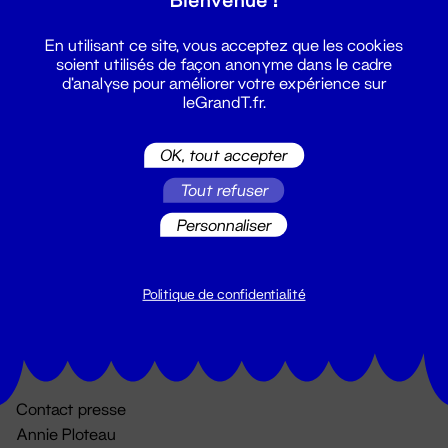
En utilisant ce site, vous acceptez que les cookies
soient utilisés de façon anonyme dans le cadre
d'analyse pour améliorer votre expérience sur
leGrandT.fr.
OK, tout accepter
Billetterie
Tout refuser
02 51 88 25 25
Personnaliser
billetterie@leGrandT.fr
Du lundi au vendredi 14h → 18h
🚨 Accueil physique impossible jusqu'à l'ouverture
Politique de confidentialité
Adresse postale uniquement :
19 rue Morand 44000 Nantes
Contact presse
Annie Ploteau