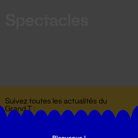
Spectacles
Suivez toutes les actualités du
Grand T :
S'inscrire
Bienvenue !