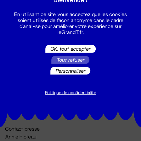
En utilisant ce site, vous acceptez que les cookies
soient utilisés de façon anonyme dans le cadre
d'analyse pour améliorer votre expérience sur
leGrandT.fr.
OK, tout accepter
Billetterie
Tout refuser
02 51 88 25 25
Personnaliser
billetterie@leGrandT.fr
Du lundi au vendredi 14h → 18h
🚨 Accueil physique impossible jusqu'à l'ouverture
Politique de confidentialité
Adresse postale uniquement :
19 rue Morand 44000 Nantes
Contact presse
Annie Ploteau