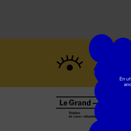
Suivez to
En ut
ano
B
0
b
D
