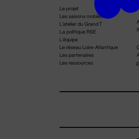
i
Le projet
Les saisons mobiles
A
L'atelier du Grand T
La politique RSE
L'équipe
Le réseau Loire-Atlantique
C
Les partenaires
A
Les ressources
p