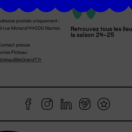
mpossible jusqu'à l'ouverture
dresse postale uniquement :
19 rue Morand 44000 Nantes
Retrouvez tous les lie
la saison 24-25
ontact presse
nnie Ploteau
loteau@leGrandT.fr