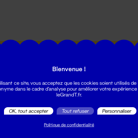
utes les actualités du Grand T :
Bienvenue !
ilisant ce site, vous acceptez que les cookies soient utilisés de
nyme dans le cadre d'analyse pour améliorer votre expérience
leGrandT.fr.
illetterie
OK, tout accepter
Tout refuser
Personnaliser
2 51 88 25 25
illetterie@leGrandT.fr
Politique de confidentialité
u lundi au vendredi 14h → 18h
 Accueil physique