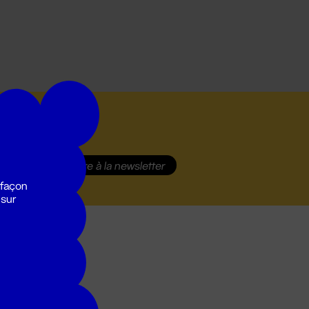
S'inscrire
à la newsletter
 façon
 sur