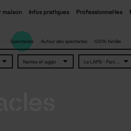
t maison
Infos pratiques
Professionnel·les
Spectacles
Autour des spectacles
100% famille
Nantes et agglo
Le LAPS - Parc des Expositions - Nantes
acles