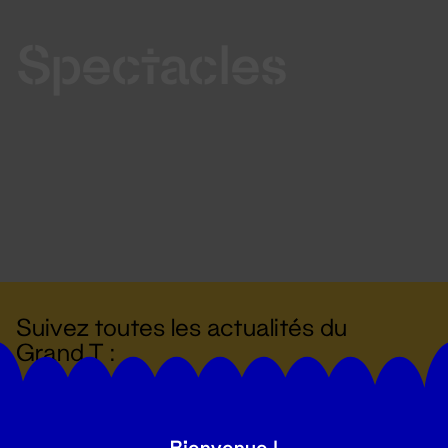
Spectacles
Suivez toutes les actualités du
Grand T :
S'inscrire
Bienvenue !