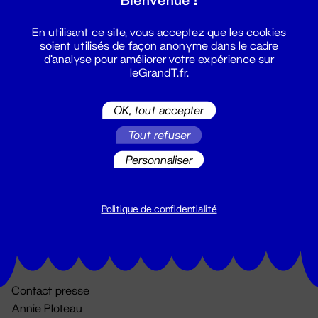
En utilisant ce site, vous acceptez que les cookies
soient utilisés de façon anonyme dans le cadre
d'analyse pour améliorer votre expérience sur
leGrandT.fr.
OK, tout accepter
Billetterie
Tout refuser
02 51 88 25 25
Personnaliser
billetterie@leGrandT.fr
Du lundi au vendredi 14h → 18h
🚨 Accueil physique impossible jusqu'à l'ouverture
Politique de confidentialité
Adresse postale uniquement :
19 rue Morand 44000 Nantes
Contact presse
Annie Ploteau