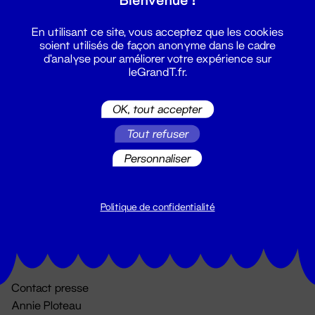
En utilisant ce site, vous acceptez que les cookies
soient utilisés de façon anonyme dans le cadre
d'analyse pour améliorer votre expérience sur
leGrandT.fr.
OK, tout accepter
Billetterie
Tout refuser
02 51 88 25 25
Personnaliser
billetterie@leGrandT.fr
Du lundi au vendredi 14h → 18h
🚨 Accueil physique impossible jusqu'à l'ouverture
Politique de confidentialité
Adresse postale uniquement :
19 rue Morand 44000 Nantes
Contact presse
Annie Ploteau