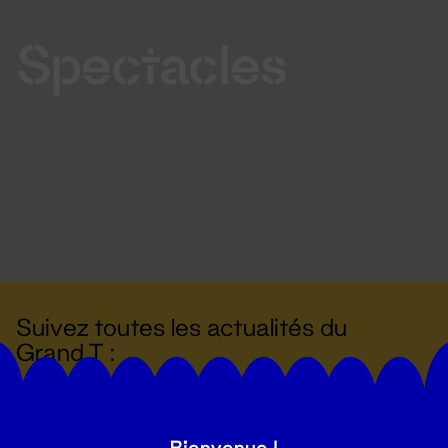
Spectacles
Suivez toutes les actualités du
Grand T :
S'inscrire
Bienvenue !