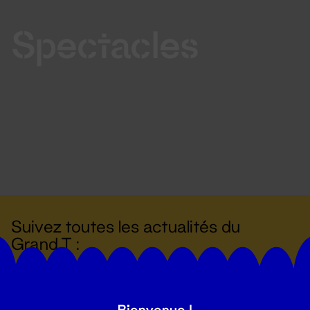
Spectacles
Suivez toutes les actualités du
Grand T :
S'inscrire
Bienvenue !