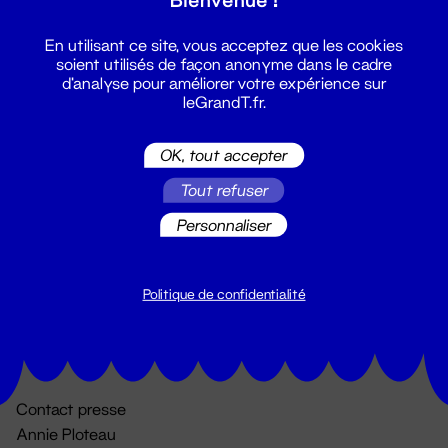
En utilisant ce site, vous acceptez que les cookies
soient utilisés de façon anonyme dans le cadre
d'analyse pour améliorer votre expérience sur
leGrandT.fr.
OK, tout accepter
Billetterie
Tout refuser
02 51 88 25 25
Personnaliser
billetterie@leGrandT.fr
Du lundi au vendredi 14h → 18h
🚨 Accueil physique impossible jusqu'à l'ouverture
Politique de confidentialité
Adresse postale uniquement :
19 rue Morand 44000 Nantes
Contact presse
Annie Ploteau