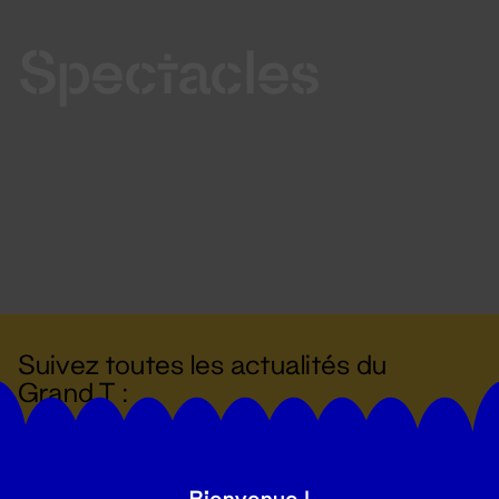
Spectacles
Suivez toutes les actualités du
Grand T :
S'inscrire
Bienvenue !