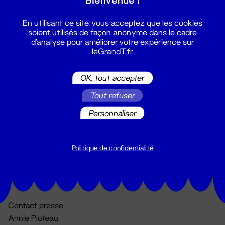
En utilisant ce site, vous acceptez que les cookies
soient utilisés de façon anonyme dans le cadre
d'analyse pour améliorer votre expérience sur
leGrandT.fr.
OK, tout accepter
Billetterie
Tout refuser
02 51 88 25 25
Personnaliser
billetterie@leGrandT.fr
Du lundi au vendredi 14h → 18h
🚨 Accueil physique impossible jusqu'à l'ouverture
Politique de confidentialité
Adresse postale uniquement :
19 rue Morand 44000 Nantes
Contact presse
Annie Ploteau