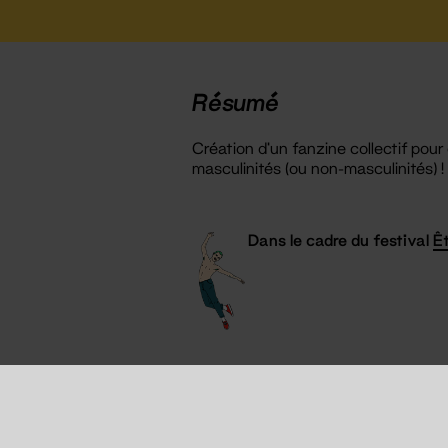
Résumé
Création d’un fanzine collectif pour
masculinités (ou non-masculinités) !
Dans le cadre du festival
Ê