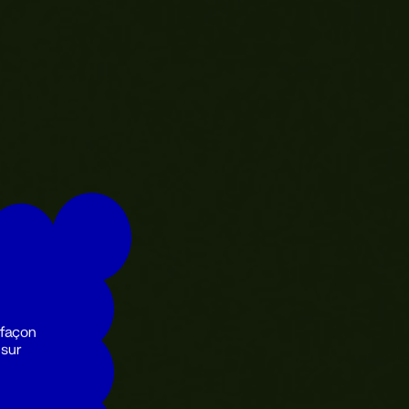
 façon
 sur