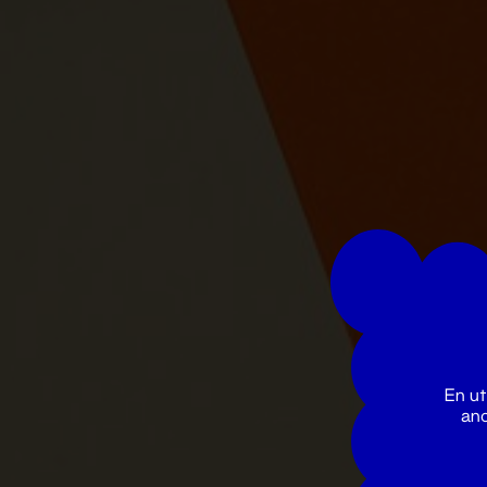
En ut
ano