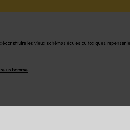
 déconstruire les vieux schémas éculés ou toxiques, repenser le
tre un homme