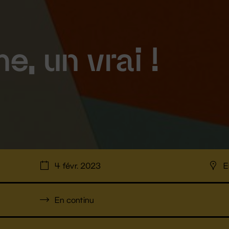
e, un vrai !
4 févr. 2023
E
En continu