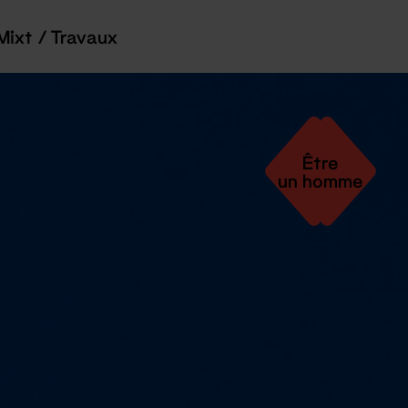
Mixt / Travaux
Être
un homme